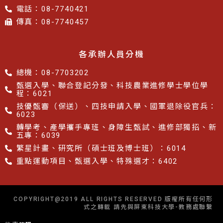
電話：08-7740421
傳真：08-7740457​​
各承辦人員分機
總機：08-7703202
甄選入學、聯合登記分發、科技農業進修學士學位學
程：6021
技優甄審（保送）、四技申請入學、國軍退除役官兵：
6023
轉學考、產學攜手專班、身障生甄試、進修部獨招、新
五專：6039
繁星計畫、研究所（碩士班及博士班）：6014
重點運動項目、甄選入學、特殊選才：6402
COPYRIGHT@2019 ALL RIGHTS RESERVED 版權所有任何形
式之轉載 請先與屏東科技大學-教務處聯繫