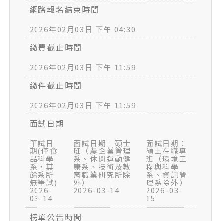
網路報名結束時間
2026年02月03日 下午 04:30
繳費截止時間
2026年02月03日 下午 11:59
繳件截止時間
2026年02月03日 下午 11:59
面試日期
筆試日
面試日期：碩士
面試日期：
期(僅食
班（農企業管理
碩士在職專
品科學
系、休閒運動健
班（環境工
系，其
康系、技術及教
程與科學
餘系所
育職業研究所除
系、資訊管
無筆試)
外）
理系除外）
2026-
2026-03-14
2026-03-
03-14
15
榜單公告時間