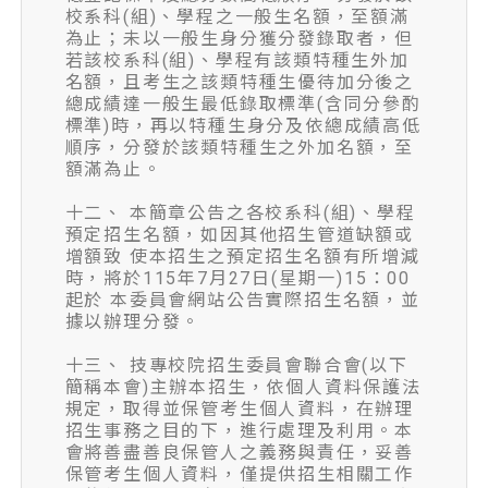
校系科(組)、學程之一般生名額，至額滿
為止；未以一般生身分獲分發錄取者，但
若該校系科(組)、學程有該類特種生外加
名額，且考生之該類特種生優待加分後之
總成績達一般生最低錄取標準(含同分參酌
標準)時，再以特種生身分及依總成績高低
順序，分發於該類特種生之外加名額，至
額滿為止。
十二、 本簡章公告之各校系科(組)、學程
預定招生名額，如因其他招生管道缺額或
增額致 使本招生之預定招生名額有所增減
時，將於115年7月27日(星期一)15：00
起於 本委員會網站公告實際招生名額，並
據以辦理分發。
十三、 技專校院招生委員會聯合會(以下
簡稱本會)主辦本招生，依個人資料保護法
規定，取得並保管考生個人資料，在辦理
招生事務之目的下，進行處理及利用。本
會將善盡善良保管人之義務與責任，妥善
保管考生個人資料，僅提供招生相關工作