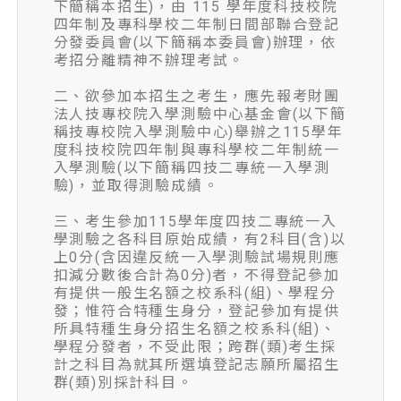
下簡稱本招生)，由 115 學年度科技校院
四年制及專科學校二年制日間部聯合登記
分發委員會(以下簡稱本委員會)辦理，依
考招分離精神不辦理考試。
二、欲參加本招生之考生，應先報考財團
法人技專校院入學測驗中心基金會(以下簡
稱技專校院入學測驗中心)舉辦之115學年
度科技校院四年制與專科學校二年制統一
入學測驗(以下簡稱四技二專統一入學測
驗)，並取得測驗成績。
三、考生參加115學年度四技二專統一入
學測驗之各科目原始成績，有2科目(含)以
上0分(含因違反統一入學測驗試場規則應
扣減分數後合計為0分)者，不得登記參加
有提供一般生名額之校系科(組)、學程分
發；惟符合特種生身分，登記參加有提供
所具特種生身分招生名額之校系科(組)、
學程分發者，不受此限；跨群(類)考生採
計之科目為就其所選填登記志願所屬招生
群(類)別採計科目。