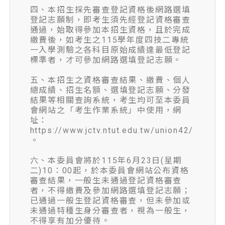
四、本招生採先審查登記資格後網路選填
登記志願制，即考生須先經登記資格審查
通過，始取得參加本招生資格，且於完成
繳費後，如考生之115學年度四技二專統
一入學測驗之各科目原始成績達最低登記
標準者，才可參加網路選填登記志願。
五、本招生之資格審查結果、繳費、個人
總成績、招生名額、選填登記志願、分發
結果等相關查詢系統，考生均可至本委員
會網站之「考生作業系統」中使用，網
址：
https://www.jctv.ntut.edu.tw/union42/
。
六、本委員會將於115年6月23日(星期
二)10：00起，於本委員會網站公布資格
審查結果，一般生未通過登記資格審查
者，不得繳費及參加網路選填登記志願；
已通過一般生登記資格審查，但未參加或
未通過特種生身分審查者，視為一般生，
不得享有加分優待。