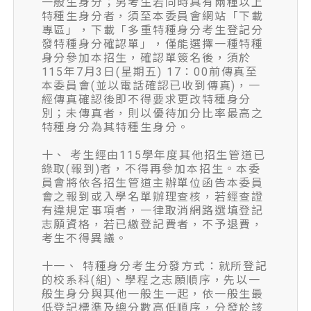
一般生身分；另考生若同時具有兩種以上
特種生身分者，須至本委員會網站「下載
專區」，下載「多重特種身分考生登記分
發特種身分確認單」，僅能選擇一種特種
身分參加本招生，確認單簽名後，須於
115年7月3日(星期五) 17：00前傳真至
本委員會(並以電話確認已收到傳真)，一
經傳真確認後即不得要求更改特種身分
別；未傳真者，則以優待加分比率最高之
特種身分為其特種生身分。
十、 考生經由115學年度其他招生管道已
錄取(報到)者，不得再參加本招生。本委
員會將依各招生管道主辦單位函告本委員
會之報到或入學名單辦理查核，若經查證
有違規定事項者，一律取消網路選填登記
志願資格，若已繳登記費者，不予退費，
考生不得異議。
十一、 特種身分考生分發方式：就所登記
的校系科(組)、學程之志願順序，先以一
般生身分與其他一般生一起，依一般生最
低登記標準及總分數高低順序，分發於該