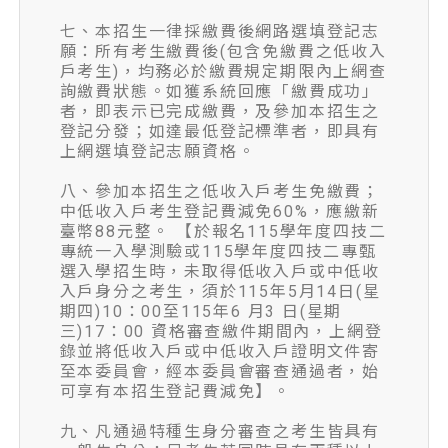
七、本招生一律採繳費後網路選填登記志
願：所有考生繳費後(包含免繳費之低收入
戶考生)，均務必於繳費規定期限內上網查
詢繳費狀態。如獲系統回應「繳費成功」
者，即表示已完成繳費，及參加本招生之
登記分發；如達最低登記標準者，即具有
上網選填登記志願資格。
八、參加本招生之低收入戶考生免繳費；
中低收入戶考生登記費減免60%，應繳新
臺幣88元整。 【於報名115學年度四技二
專統一入學測驗或115學年度四技二專甄
選入學招生時，未取得低收入戶或中低收
入戶身分之考生，須於115年5月14日(星
期四)10：00至115年6 月3 日(星期
三)17：00 資格審查繳件期間內，上網登
錄並將低收入戶或中低收入戶證明文件寄
至本委員會，經本委員會審查通過者，始
可享有本招生登記費減免】。
九、凡通過特種生身分審查之考生皆具有