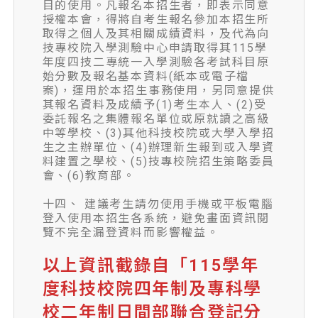
目的使用。凡報名本招生者，即表示同意
授權本會，得將自考生報名參加本招生所
取得之個人及其相關成績資料，及代為向
技專校院入學測驗中心申請取得其115學
年度四技二專統一入學測驗各考試科目原
始分數及報名基本資料(紙本或電子檔
案)，運用於本招生事務使用，另同意提供
其報名資料及成績予(1)考生本人、(2)受
委託報名之集體報名單位或原就讀之高級
中等學校、(3)其他科技校院或大學入學招
生之主辦單位、(4)辦理新生報到或入學資
料建置之學校、(5)技專校院招生策略委員
會、(6)教育部。
十四、 建議考生請勿使用手機或平板電腦
登入使用本招生各系統，避免畫面資訊閱
覽不完全漏登資料而影響權益。
以上資訊截錄自「115學年
度科技校院四年制及專科學
校二年制日間部聯合登記分