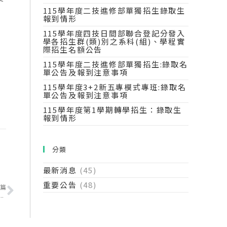
115學年度二技進修部單獨招生錄取生
報到情形
115學年度四技日間部聯合登記分發入
學各招生群(類)別之系科(組)、學程實
際招生名額公告
115學年度二技進修部單獨招生:錄取名
單公告及報到注意事項
115學年度3+2新五專模式專班:錄取名
單公告及報到注意事項
115學年度第1學期轉學招生：錄取生
報到情形
分類
最新消息
(45)
重要公告
(48)
篇
動成績優良學生升學輔導甄審、甄試：報到相關注意事項