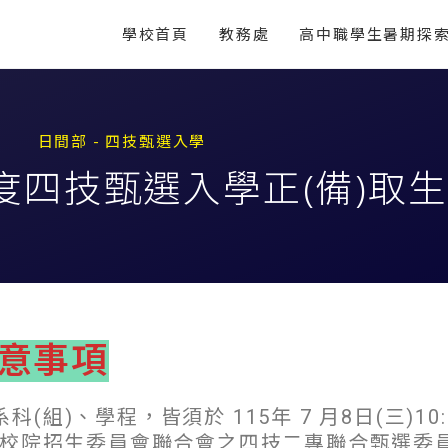
學校首頁
教務處
高中職學生暑期探
日間部 - 四技甄選入學
度四技甄選入學正(備)取
意事項
(組)、學程，皆須於 115年 7 月8日(三)10:
 止，至技專校院招生委員會聯合會之四技二專聯合甄選委