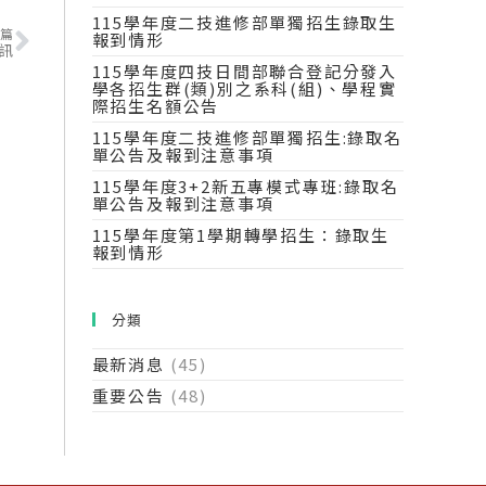
115學年度二技進修部單獨招生錄取生
篇
報到情形
訊
115學年度四技日間部聯合登記分發入
學各招生群(類)別之系科(組)、學程實
際招生名額公告
115學年度二技進修部單獨招生:錄取名
單公告及報到注意事項
115學年度3+2新五專模式專班:錄取名
單公告及報到注意事項
115學年度第1學期轉學招生：錄取生
報到情形
分類
最新消息
(45)
重要公告
(48)