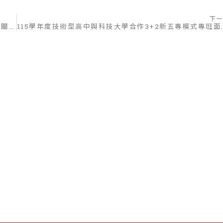
下一
115學年度運動成績優良學生升學輔導甄審、甄試：報到相關注意事項
115學年度技術型高中與科技