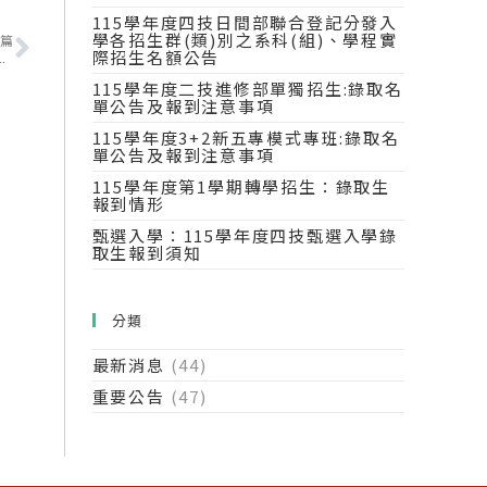
115學年度四技日間部聯合登記分發入
學各招生群(類)別之系科(組)、學程實
篇
際招生名額公告
大學合作3+2新五專模式專班面試時間及注意事項
115學年度二技進修部單獨招生:錄取名
單公告及報到注意事項
115學年度3+2新五專模式專班:錄取名
單公告及報到注意事項
115學年度第1學期轉學招生：錄取生
報到情形
甄選入學：115學年度四技甄選入學錄
取生報到須知
分類
最新消息
(44)
重要公告
(47)