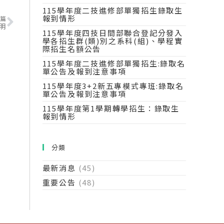
115學年度二技進修部單獨招生錄取生
報到情形
篇
明
115學年度四技日間部聯合登記分發入
學各招生群(類)別之系科(組)、學程實
際招生名額公告
115學年度二技進修部單獨招生:錄取名
單公告及報到注意事項
115學年度3+2新五專模式專班:錄取名
單公告及報到注意事項
115學年度第1學期轉學招生：錄取生
報到情形
分類
最新消息
(45)
重要公告
(48)