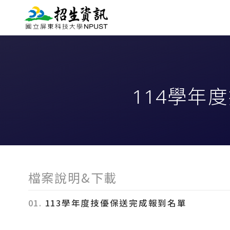
114學年
檔案說明&下載
01.
113學年度技優保送完成報到名單